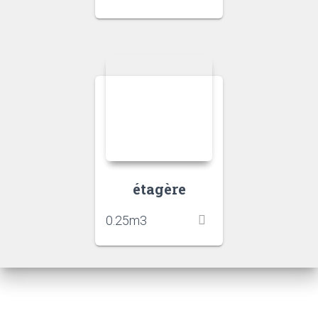
étagère
0.25
m3