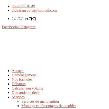
06.28.22.16.49
dlda.transports@hotmail.com
24h/24h et 7j/7j
Facebook-f
Instagram
Accueil
Déménagement
Nos formules
Débarras
Calculer son volume
Demande de devis
Services
Services de manutention
Montage et démontages de meubles